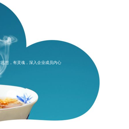
有思想，有灵魂，深入企业成员内心