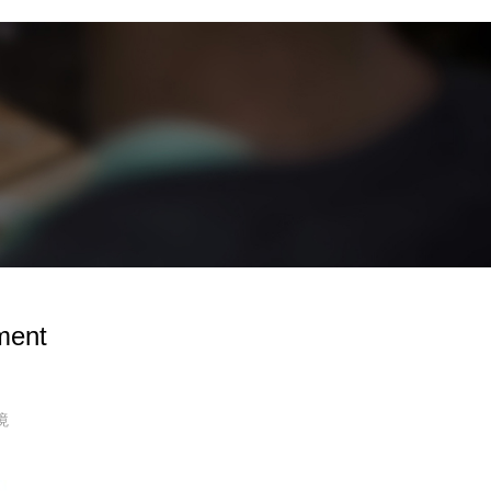
ent
境