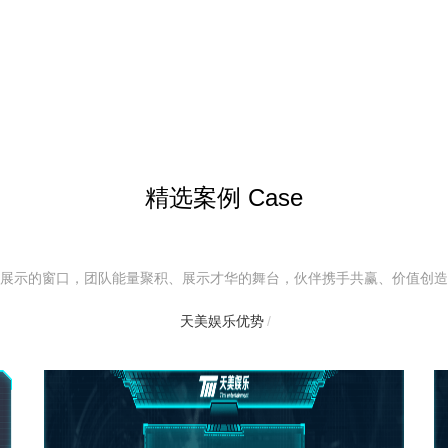
精选案例 Case
展示的窗口，团队能量聚积、展示才华的舞台，伙伴携手共赢、价值创造
天美娱乐优势
/