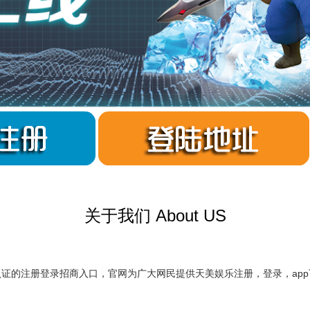
关于我们 About US
证的注册登录招商入口，官网为广大网民提供天美娱乐注册，登录，ap