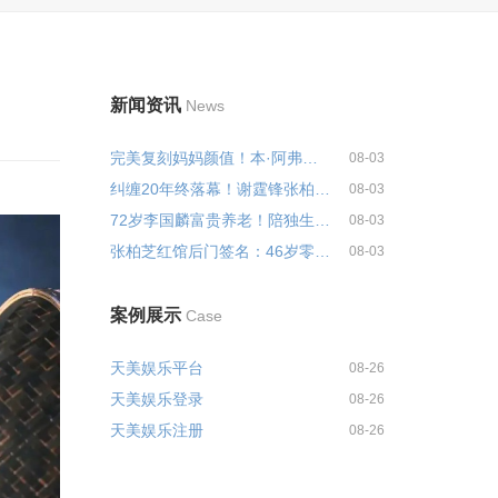
新闻资讯
News
完美复刻妈妈颜值！本·阿弗莱克...
08-03
纠缠20年终落幕！谢霆锋张柏芝王...
08-03
72岁李国麟富贵养老！陪独生女豪...
08-03
张柏芝红馆后门签名：46岁零修图...
08-03
案例展示
Case
天美娱乐平台
08-26
天美娱乐登录
08-26
天美娱乐注册
08-26