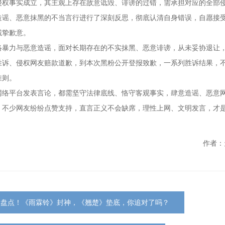
侵权事实成立，其主观上存在故意诋毁、诽谤的过错，需承担对应的全部
造谣、恶意抹黑的不当言行进行了深刻反思，彻底认清自身错误，自愿接
诚挚歉意。
络暴力与恶意造谣，面对长期存在的不实抹黑、恶意诽谤，从未妥协退让
胜诉、侵权网友赔款道歉，到本次黑粉公开登报致歉，一系列胜诉结果，
准则。
网络平台发表言论，都需坚守法律底线、恪守客观事实，肆意造谣、恶意
。不少网友纷纷点赞支持，直言正义不会缺席，理性上网、文明发言，才
作者：
碑盘点！《雨霖铃》封神，《翘楚》垫底，你追对了吗？