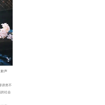
道歉声
诽谤类不
颖的社会