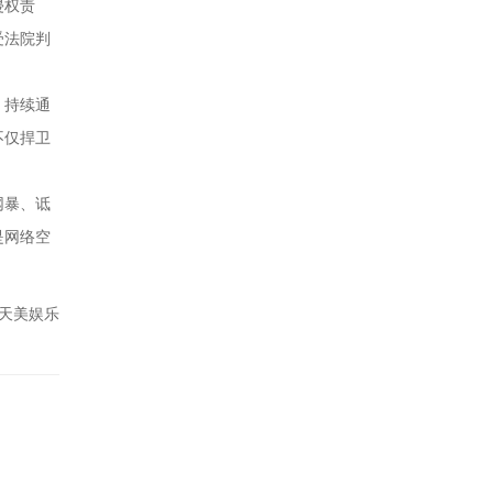
侵权责
受法院判
，持续通
不仅捍卫
网暴、诋
是网络空
天美娱乐