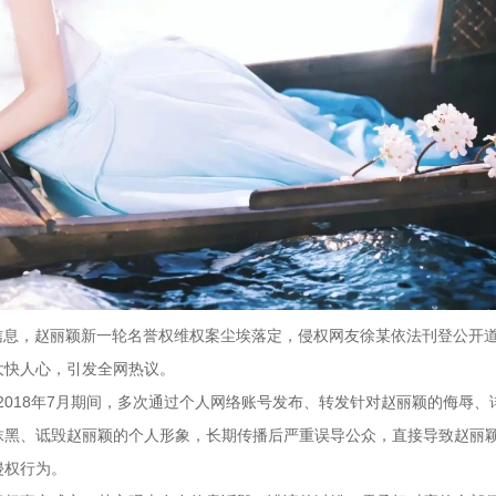
信息，赵丽颖新一轮名誉权维权案尘埃落定，侵权网友徐某依法刊登公开
大快人心，引发全网热议。
至2018年7月期间，多次通过个人网络账号发布、转发针对赵丽颖的侮辱、
抹黑、诋毁赵丽颖的个人形象，长期传播后严重误导公众，直接导致赵丽
侵权行为。