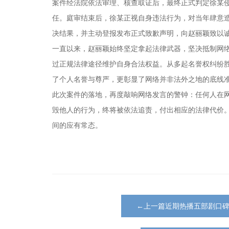
案件经法院依法审理、核查取证后，最终正式判定徐某
任。庭审结束后，徐某正视自身违法行为，对当年肆意
决结果，并主动登报发布正式致歉声明，向赵丽颖致以
一直以来，赵丽颖始终坚定拿起法律武器，坚决抵制网
过正规法律途径维护自身合法权益。从多起名誉权纠纷
了个人名誉与尊严，更彰显了网络并非法外之地的底线
此次案件的落地，再度敲响网络发言的警钟：任何人在
毁他人的行为，终将被依法追责，付出相应的法律代价
间的应有常态。
←上一篇近期热播五部剧口