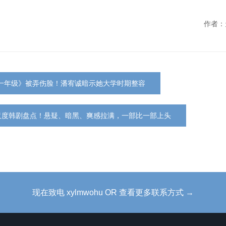
作者：
一年级》被弄伤脸！潘宥诚暗示她大学时期整容
大尺度韩剧盘点！悬疑、暗黑、爽感拉满，一部比一部上头
现在致电 xylmwohu OR 查看更多联系方式 →