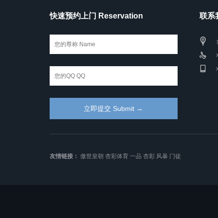
快速预约上门 Reservation
联系我
友情链接：
傲世皇朝
杏彩体育
一品
杏彩
风暴
门徒