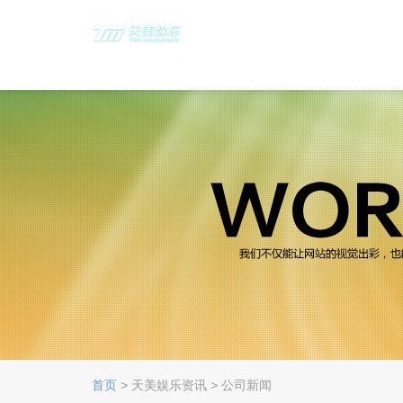
首页
> 天美娱乐资讯 > 公司新闻