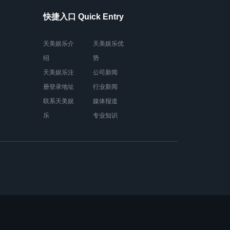
快捷入口 Quick Entry
天美娱乐介
天美娱乐优
绍
势
天美娱乐注
公司新闻
册登录地址
行业新闻
联系天美娱
媒体报道
乐
专业知识