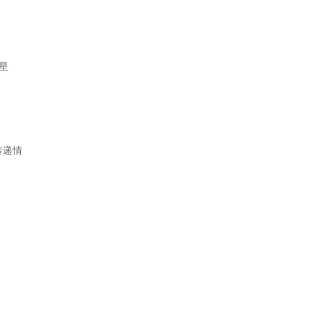
星
传递情