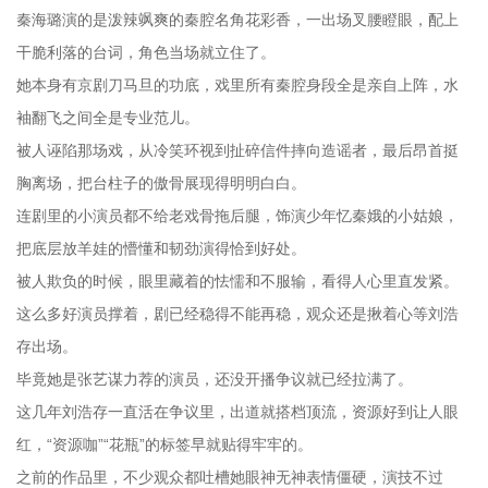
秦海璐演的是泼辣飒爽的秦腔名角花彩香，一出场叉腰瞪眼，配上
干脆利落的台词，角色当场就立住了。
她本身有京剧刀马旦的功底，戏里所有秦腔身段全是亲自上阵，水
袖翻飞之间全是专业范儿。
被人诬陷那场戏，从冷笑环视到扯碎信件摔向造谣者，最后昂首挺
胸离场，把台柱子的傲骨展现得明明白白。
连剧里的小演员都不给老戏骨拖后腿，饰演少年忆秦娥的小姑娘，
把底层放羊娃的懵懂和韧劲演得恰到好处。
被人欺负的时候，眼里藏着的怯懦和不服输，看得人心里直发紧。
这么多好演员撑着，剧已经稳得不能再稳，观众还是揪着心等刘浩
存出场。
毕竟她是张艺谋力荐的演员，还没开播争议就已经拉满了。
这几年刘浩存一直活在争议里，出道就搭档顶流，资源好到让人眼
红，“资源咖”“花瓶”的标签早就贴得牢牢的。
之前的作品里，不少观众都吐槽她眼神无神表情僵硬，演技不过