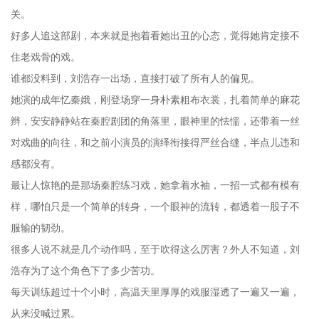
关。
好多人追这部剧，本来就是抱着看她出丑的心态，觉得她肯定接不
住老戏骨的戏。
谁都没料到，刘浩存一出场，直接打破了所有人的偏见。
她演的成年忆秦娥，刚登场穿一身朴素粗布衣裳，扎着简单的麻花
辫，安安静静站在秦腔剧团的角落里，眼神里的怯懦，还带着一丝
对戏曲的向往，和之前小演员的演绎衔接得严丝合缝，半点儿违和
感都没有。
最让人惊艳的是那场秦腔练习戏，她拿着水袖，一招一式都有模有
样，哪怕只是一个简单的转身，一个眼神的流转，都透着一股子不
服输的韧劲。
很多人说不就是几个动作吗，至于吹得这么厉害？外人不知道，刘
浩存为了这个角色下了多少苦功。
每天训练超过十个小时，高温天里厚厚的戏服湿透了一遍又一遍，
从来没喊过累。