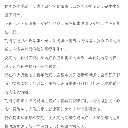
她本身体重就轻，为了贴合忆秦娥底层出身的人物设定，硬生生又
瘦了四斤。
还有一场忆秦娥第一次登台的戏，角色紧张得浑身发抖，连声音都
在打颤。
刘浩存把那种既紧张不安，又渴望证明自己的情绪，演绎得特别细
腻，连指尖的颤抖都刻画得刚刚好。
说真的，看惯了现在圈内好多流量明星的操作，再看刘浩存的表
现，真的有种眼前一亮的感觉。
现在不少流量拍古装年代戏，连基本的身段都懒得练，全靠替身和
后期抠图凑数，台词念不明白，表情来来回回就那几种，根本看不
出人物的情绪。
刘浩存本来手里的资源足够好，躺着就能吃红利，偏偏愿意沉下心
来打磨角色，这份态度，就比百分之九十的流量强太多。
观众其实从来都不苛刻，没人真的反感你资源好，大家反感的是拿
着顶级资源，却不肯努力，只会圈钱的懒艺人。