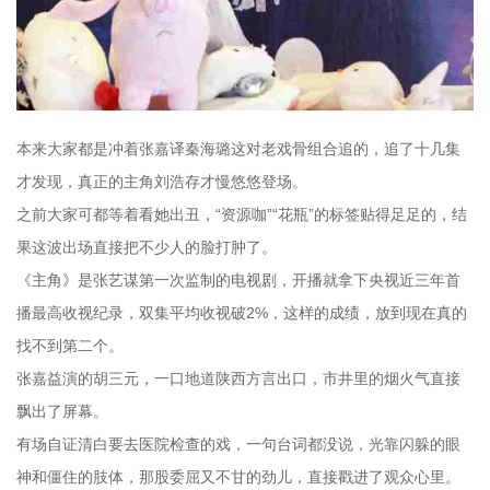
本来大家都是冲着张嘉译秦海璐这对老戏骨组合追的，追了十几集
才发现，真正的主角刘浩存才慢悠悠登场。
之前大家可都等着看她出丑，“资源咖”“花瓶”的标签贴得足足的，结
果这波出场直接把不少人的脸打肿了。
《主角》是张艺谋第一次监制的电视剧，开播就拿下央视近三年首
播最高收视纪录，双集平均收视破2%，这样的成绩，放到现在真的
找不到第二个。
张嘉益演的胡三元，一口地道陕西方言出口，市井里的烟火气直接
飘出了屏幕。
有场自证清白要去医院检查的戏，一句台词都没说，光靠闪躲的眼
神和僵住的肢体，那股委屈又不甘的劲儿，直接戳进了观众心里。