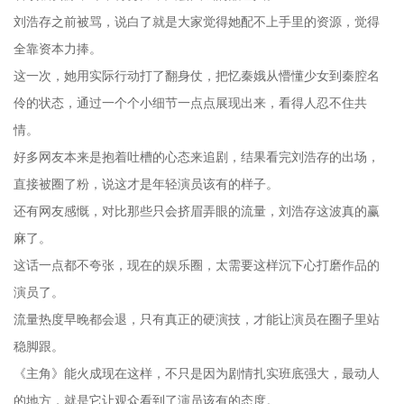
刘浩存之前被骂，说白了就是大家觉得她配不上手里的资源，觉得
全靠资本力捧。
这一次，她用实际行动打了翻身仗，把忆秦娥从懵懂少女到秦腔名
伶的状态，通过一个个小细节一点点展现出来，看得人忍不住共
情。
好多网友本来是抱着吐槽的心态来追剧，结果看完刘浩存的出场，
直接被圈了粉，说这才是年轻演员该有的样子。
还有网友感慨，对比那些只会挤眉弄眼的流量，刘浩存这波真的赢
麻了。
这话一点都不夸张，现在的娱乐圈，太需要这样沉下心打磨作品的
演员了。
流量热度早晚都会退，只有真正的硬演技，才能让演员在圈子里站
稳脚跟。
《主角》能火成现在这样，不只是因为剧情扎实班底强大，最动人
的地方，就是它让观众看到了演员该有的态度。