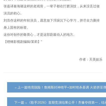
张嘉译秦海璐这样的老戏骨，一辈子都在打磨演技，从来没丢过做
演员的初心。
刘浩存这样的年轻演员，愿意放下浮躁沉下心学习，拼尽全力撕掉
身上固有的标签。
这份对创作的敬畏心，才是这部剧最动人的地方。
【铿锵影视剧编辑/茉莉】"
作者：天美娱乐
←上一篇绝境脱险！詹姆斯封神绝平+加时绝杀基调 火箭拼至
下一篇→《歌手2026》首期竞演结果公开！齐豫夺得第一，结