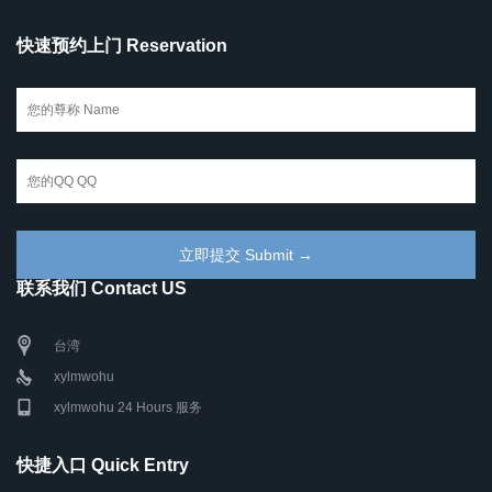
快速预约上门 Reservation
联系我们 Contact US
台湾
xylmwohu
xylmwohu 24 Hours 服务
快捷入口 Quick Entry