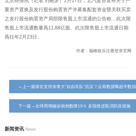
北京商报讯（记者 刘晓梦）2月17日，北汽蓝谷发布关于严
重资产置换及发行股份购置资产并募集配套资金暨关联买卖
之发行股份购置资产局部限售股上市流通的公告称，此次限
售股上市流通数量爲11.88亿股。此次限售股上市流通日期
爲往年2月23日。
作者：巅峰娱乐注册登录官网
←上一篇谁在支持加拿大“自由车队”抗议？众筹数据曝超半数
下一篇→全球周增确诊病例数降19％ 多国推进取消防疫措施
新闻资讯
News