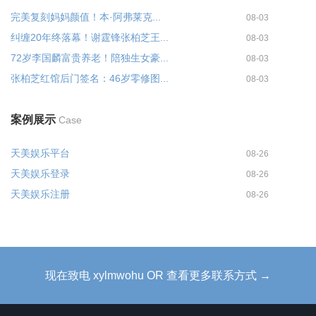
完美复刻妈妈颜值！本·阿弗莱克...
08-03
纠缠20年终落幕！谢霆锋张柏芝王...
08-03
72岁李国麟富贵养老！陪独生女豪...
08-03
张柏芝红馆后门签名：46岁零修图...
08-03
案例展示
Case
天美娱乐平台
08-26
天美娱乐登录
08-26
天美娱乐注册
08-26
现在致电 xylmwohu OR 查看更多联系方式 →